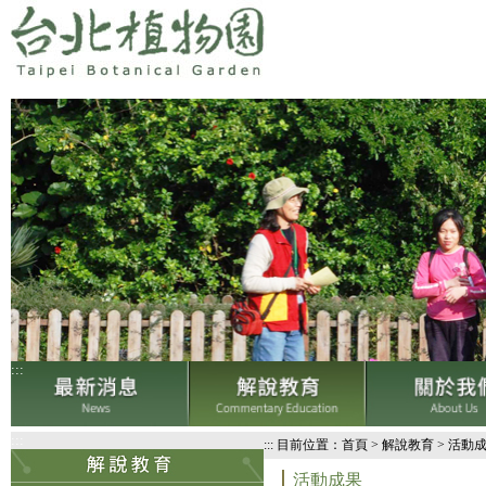
:::
:::
:::
目前位置：
首頁
>
解說教育
>
活動
活動成果