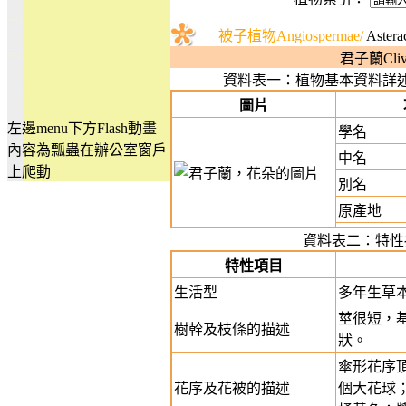
被子植物Angiospermae/
Aster
君子蘭Clivia 
資料表一：植物基本資料詳
圖片
左邊menu下方Flash動畫
學名
內容為瓢蟲在辦公室窗戶
中名
上爬動
別名
原產地
資料表二：特性
特性項目
生活型
多年生草
莖很短，
樹幹及枝條的描述
狀。
傘形花序頂
花序及花被的描述
個大花球