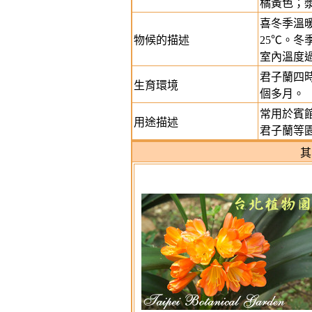
橘黃色；
喜冬季溫
物候的描述
25℃。冬
室內溫度
君子蘭四
生育環境
個多月。
常用於賓
用途描述
君子蘭等
其