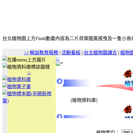
台北植物園上方Flash動畫內容為二片荷葉隨風搖曳及一隻小
:::
|
解說教育服務
|
活動看板
|
台北植物園講古
|
植物
:::
:::
[植物資料庫]
植物索引：