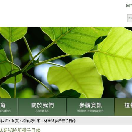
回
輸
入
關
鍵
字
前位置：
首頁
>
植物資料庫
>
林業試驗所種子目錄
林業試驗所種子目錄