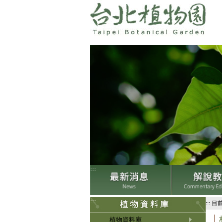
:::
:::
:::
目
植物資料庫