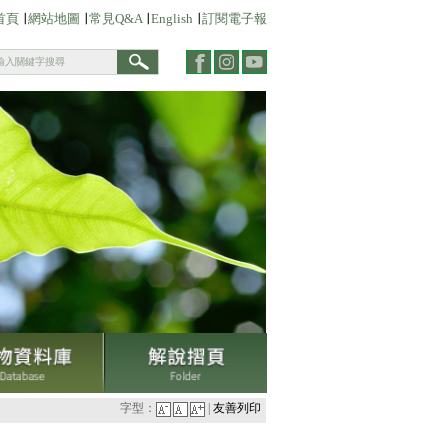
首頁
∣
網站地圖
∣
常見Q&A
∣
English
∣
訂閱電子報
關
鍵
字
查
詢
字型：
|
友善列印