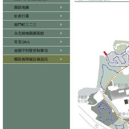
園區地圖
欽差行臺
南門町三二三
台北植物園腊葉館
常見Q&A
遊園守則暨管制事項
園區無障礙設施資訊