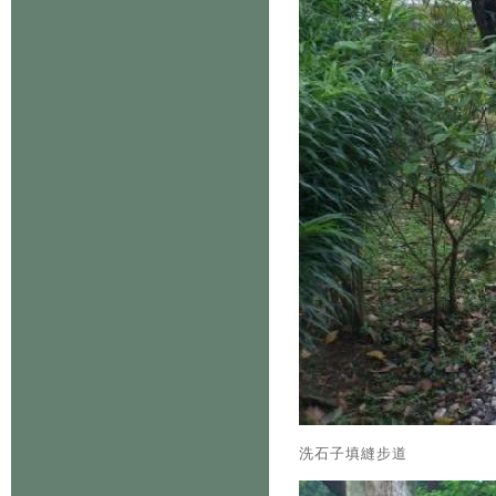
洗石子填縫步道