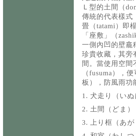
Ｌ型的土間（do
傳統的代表樣式「書
畳（tatami
「座敷」（zas
一側內凹的壁龕稱
珍貴收藏，其旁有
間。當使用空間
（fusuma）
板），防風雨功
1. 犬走り（い
2. 土間（どま
3. 上り框（
4. 和室（わし