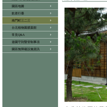
園區地圖
欽差行臺
南門町三二三
台北植物園腊葉館
常見Q&A
遊園守則暨管制事項
園區無障礙設施資訊