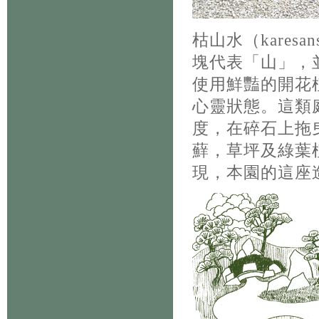
枯山水（karesa
塊代表「山」，
使用鮮豔的開花
心靈狀態。這類
度，在碎石上拖
蘚，草坪及綠葉
現，本園的這座