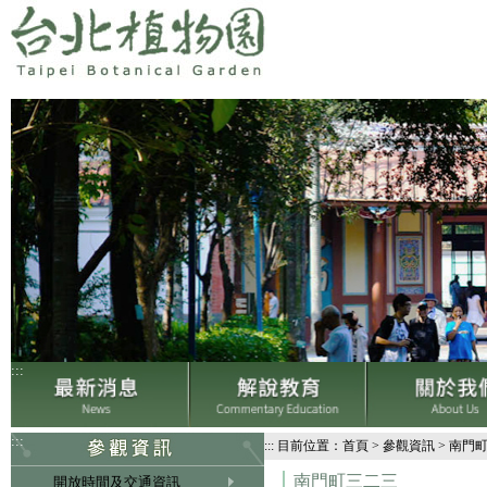
:::
:::
:::
目前位置：
首頁
>
參觀資訊
>
南門
南門町三二三
開放時間及交通資訊