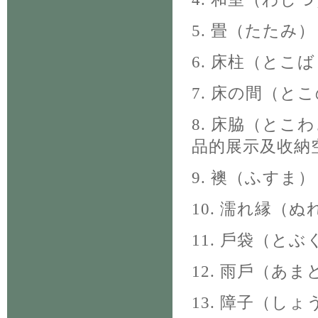
5. 畳（たたみ
6. 床柱（と
7. 床の間（
8. 床脇（と
品的展示及收納
9. 襖（ふす
10. 濡れ縁（
11. 戶袋（と
12. 雨戶（あ
13. 障子（し