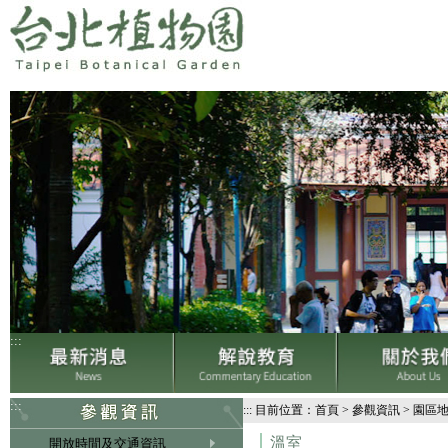
:::
:::
:::
目前位置：
首頁
>
參觀資訊
>
園區
溫室
開放時間及交通資訊