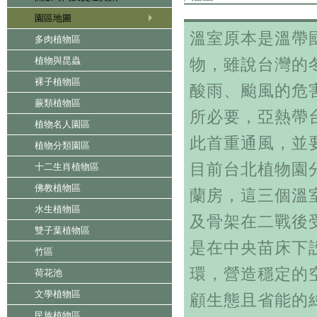
園區地圖
溫室原本是溫帶
多肉植物區
植物與昆蟲
物，雖說台灣的
裸子植物區
酸雨、颱風的危
蕨類植物區
所必要，亞熱帶
植物名人園區
此首重通風，並
植物分類園區
目前台北植物園
十二生肖植物區
佛教植物區
蘭房，這三個溫
水生植物區
及骨架在二戰後
雙子葉植物區
是在中央苗床下
竹區
環，營造穩定的
荷花池
文學植物區
顧生態且省能的
民族植物區