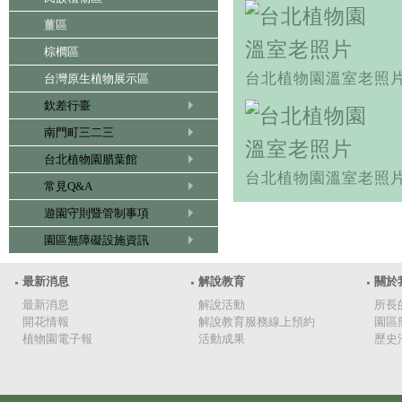
薑區
棕櫚區
台北植物園溫室老照
台灣原生植物展示區
欽差行臺
南門町三二三
台北植物園腊葉館
台北植物園溫室老照
常見Q&A
遊園守則暨管制事項
園區無障礙設施資訊
最新消息
解說教育
關於
最新消息
解說活動
所長
開花情報
解說教育服務線上預約
園區
植物園電子報
活動成果
歷史