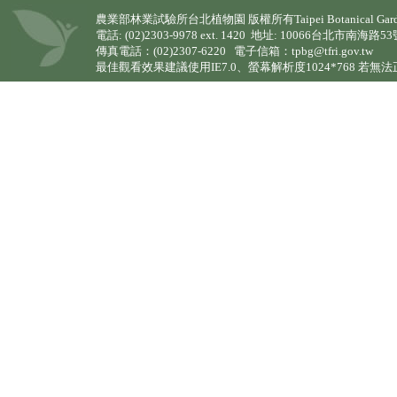
農業部林業試驗所台北植物園 版權所有Taipei Botanical Garden (TPBG)
電話: (02)2303-9978 ext. 1420 地址: 10066台北市南海路5
傳真電話：(02)2307-6220 電子信箱：tpbg@tfri.gov.tw
最佳觀看效果建議使用IE7.0、螢幕解析度1024*768 若無法正常